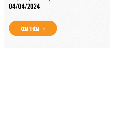
VẬT CHẤT
Những thiết bị bếp công nghiệp được chúng tôi lựa
chọn kĩ càng, sử dụng những thương hiệu chất lượng,
chính hãng với năng suất cao, khả năng vận hành ổn
định và hơn hết là dễ dàng lau chùi, không bị tác
động bởi các vi khuẩn, bụi bặm hay các tác nhân độc
hại từ môi trường bên ngoài, đảm bảo an toàn vệ
sinh thực phẩm.
XEM THÊM