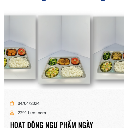
28/12/2023
2548 Lượt xem
BẾP NGỰ PHẨM - ĐIỀU KIỆN VỀ CƠ SỞ