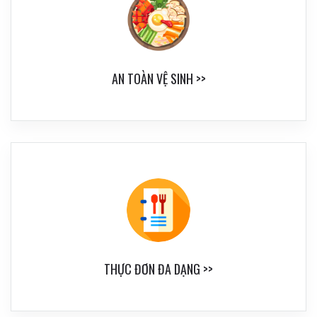
AN TOÀN VỆ SINH >>
THỰC ĐƠN ĐA DẠNG >>