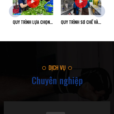
prev
next
Khách hàng nhận xét về suất ăn của Ngự Phẩm
QUY TRÌNH LỰA CHỌN NGUYÊN LIỆU ĐẦU VÀO ĐẠT CHUẨN NGỰ PHẨM
QUY TRÌNH SƠ CHẾ VÀ CHẾ BIẾN
DỊCH VỤ
Chuyên nghiệp