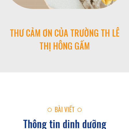
THƯ CẢM ƠN CỦA TRƯỜNG TIỂU
HỌC XUÂN THỚI THƯỢNG
BÀI VIẾT
Thông tin dinh dưỡng