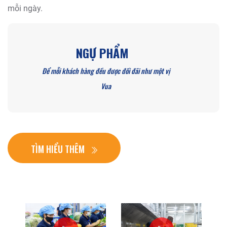
mỗi ngày.
NGỰ PHẨM
Để mỗi
khách hàng đều được đối đãi như một vị
Vua
TÌM HIỂU THÊM