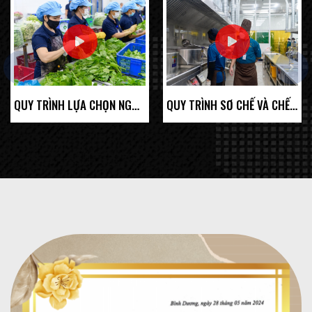
prev
next
QUY TRÌNH LỰA CHỌN NGUYÊN LIỆU ĐẦU VÀO ĐẠT CHUẨN NGỰ PHẨM
QUY TRÌNH SƠ CHẾ VÀ CHẾ BIẾN