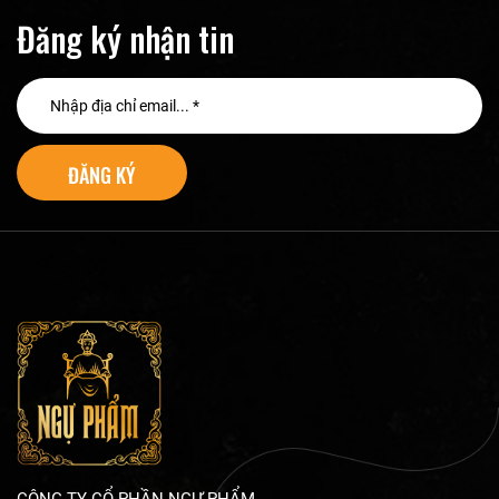
Đăng ký nhận tin
ĐĂNG KÝ
CÔNG TY CỔ PHẦN NGỰ PHẨM