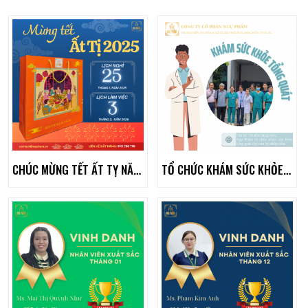
CHÚC MỪNG TẾT ẤT TỴ NĂM 2025
TỔ CHỨC KHÁM SỨC KHỎE TỔNG QUÁT TẠI CÔNG TY NĂM 2024