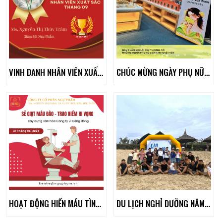
VINH DANH NHÂN VIÊN XUẤT SẮC THÁNG 09/2024
CHÚC MỪNG NGÀY PHỤ NỮ VIỆT NAM 20/10/2024
HOẠT ĐỘNG HIẾN MÁU TÌNH NGUYỆN NĂM 2024
DU LỊCH NGHỈ DƯỠNG NĂM 2023 & 2024