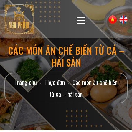
CÁC MÓN ĂN CHẾ BIẾN TỪ CÁ –
HẢI SẢN
Trang chủ
Thực đơn
Các món ăn chế biến
-
-
từ cá – hải sản